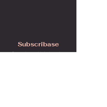
Subscribase
Para mantenerse al tanto de nuestros
eventos y actividades:
Join